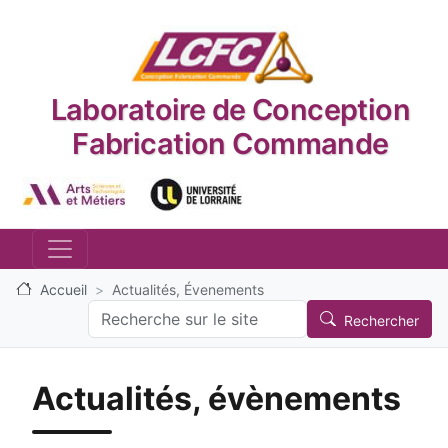
Aller au contenu principal
Laboratoire de Conception
Fabrication Commande
Logo_image
Logo_image
Accueil
Actualités, Évenements
Search
Rechercher
Actualités, évènements