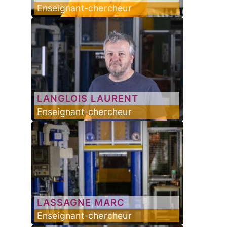
Enseignant-chercheur
LANGLOIS
LAURENT
Enseignant-chercheur
LASSAGNE
MARC
Enseignant-chercheur