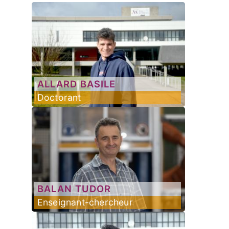
ALLARD
BASILE
Doctorant
BALAN
TUDOR
Enseignant-chercheur