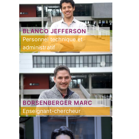
BLANCO
JEFFERSON
Personnel technique et
administratif
BORSENBERGER
MARC
Enseignant-chercheur