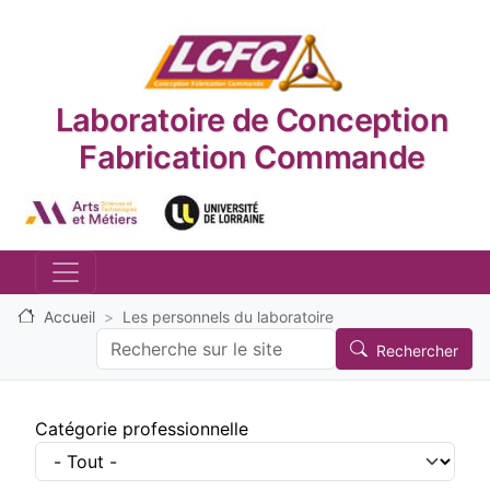
Aller au contenu principal
Laboratoire de Conception
Fabrication Commande
Logo_image
Logo_image
Accueil
Les personnels du laboratoire
Search
Rechercher
Catégorie professionnelle