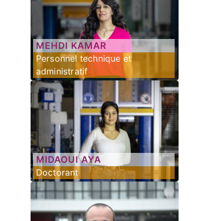
MEHDI
KAMAR
Personnel technique et
administratif
MIDAOUI
AYA
Doctorant