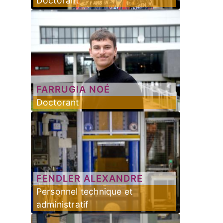
Doctorant
FARRUGIA
NOÉ
Doctorant
FENDLER
ALEXANDRE
Personnel technique et
administratif