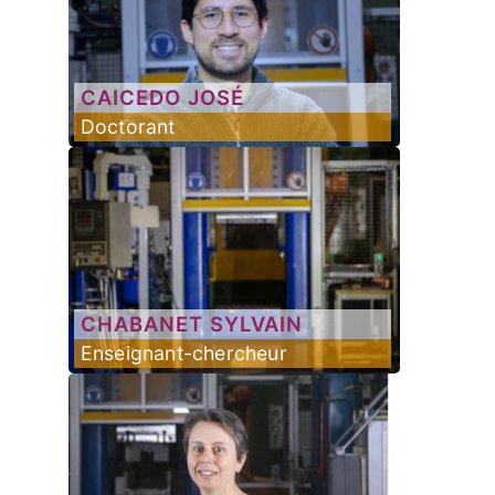
CAICEDO
JOSÉ
Doctorant
CHABANET
SYLVAIN
Enseignant-chercheur