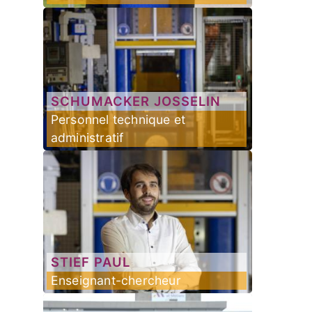
SCHUMACKER
JOSSELIN
Personnel technique et
administratif
STIEF
PAUL
Enseignant-chercheur