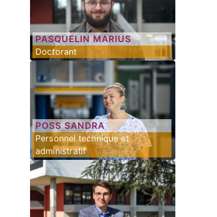
PASQUELIN
MARIUS
Doctorant
POSS
SANDRA
Personnel technique et
administratif