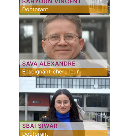
SAHYOUN
VINCENT
Doctorant
SAVA
ALEXANDRE
Enseignant-chercheur
SBAI
SIWAR
Doctorant