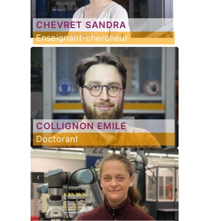
CHEVRET
SANDRA
Enseignant-chercheur
COLLIGNON
EMILE
Doctorant