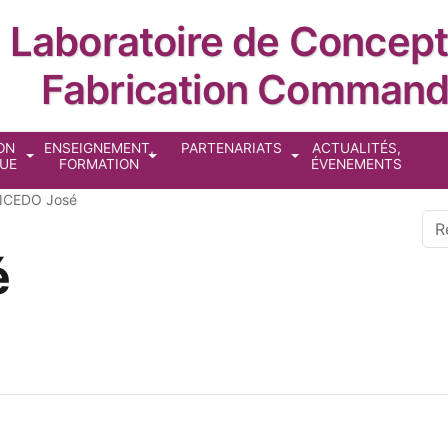
Laboratoire de Concept
Fabrication Comman
cipale
ON
ENSEIGNEMENT,
PARTENARIATS
ACTUALITÉS,
QUE
FORMATION
ÉVENEMENTS
ICEDO José
Sea
é