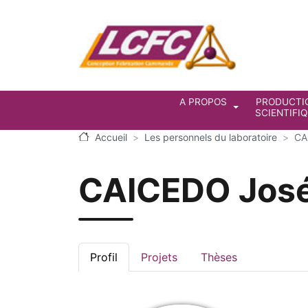
Aller au contenu principal
Navigation prin
A PROPOS
PRODUCTI
SCIENTIFI
Accueil
Les personnels du laboratoire
CA
CAICEDO Jos
Profil
Projets
Thèses