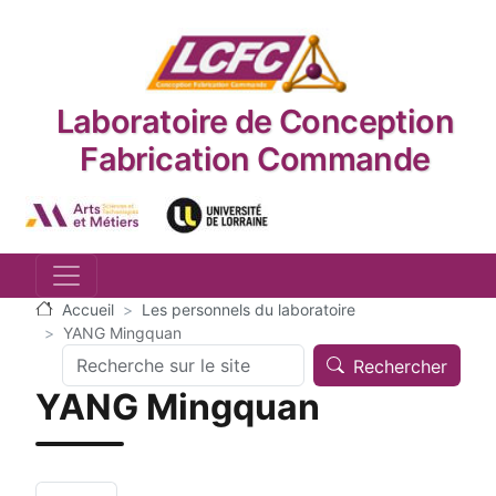
Aller au contenu principal
Laboratoire de Conception
Fabrication Commande
Logo_image
Logo_image
Accueil
Les personnels du laboratoire
YANG Mingquan
Search
Rechercher
YANG Mingquan