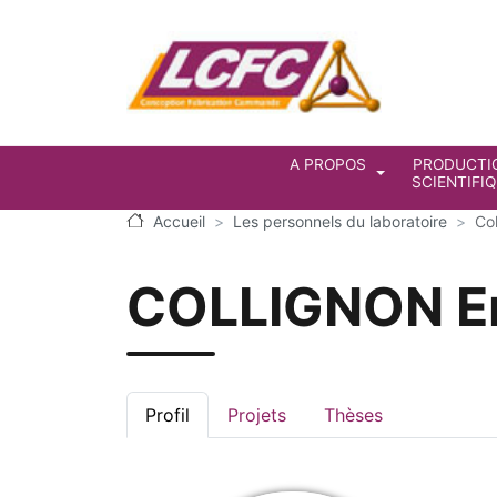
Aller au contenu principal
Navigation prin
A PROPOS
PRODUCTI
SCIENTIFI
Accueil
Les personnels du laboratoire
Col
COLLIGNON E
Profil
Projets
Thèses