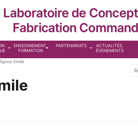
Laboratoire de Concept
Fabrication Comman
cipale
ON
ENSEIGNEMENT,
PARTENARIATS
ACTUALITÉS,
QUE
FORMATION
ÉVENEMENTS
lignon Emile
Sea
mile