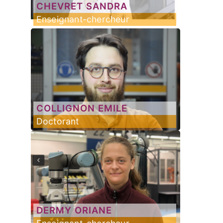
CHEVRET
SANDRA
Enseignant-chercheur
COLLIGNON
EMILE
Doctorant
DERMY
ORIANE