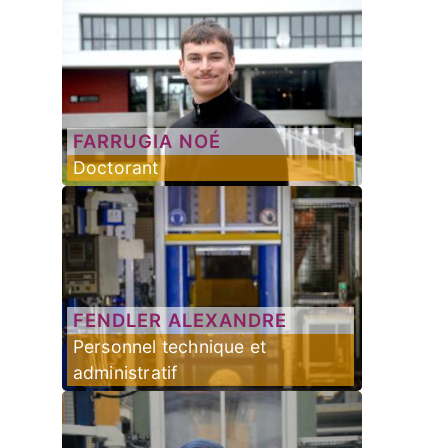
FARRUGIA
NOÉ
Doctorant
FENDLER
ALEXANDRE
Personnel technique et
administratif