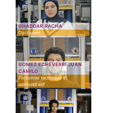
GHADDAR
RACHA
Doctorant
GOMEZ ECHEVERRI
JUAN
CAMILO
Personnel technique et
administratif