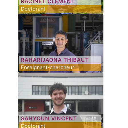
RACINET
CLÉMENT
Doctorant
RAHARIJAONA
THIBAUT
Enseignant-chercheur
SAHYOUN
VINCENT
Doctorant