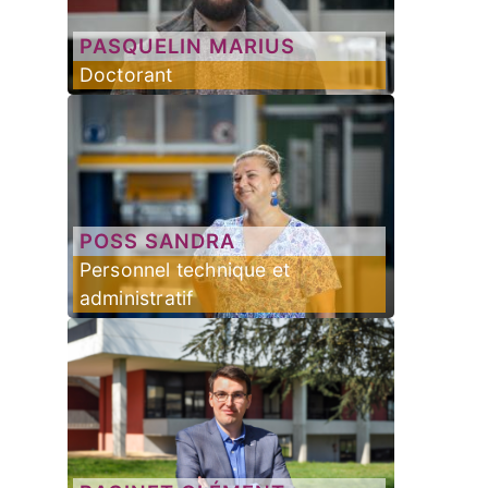
PASQUELIN
MARIUS
Doctorant
POSS
SANDRA
Personnel technique et
administratif