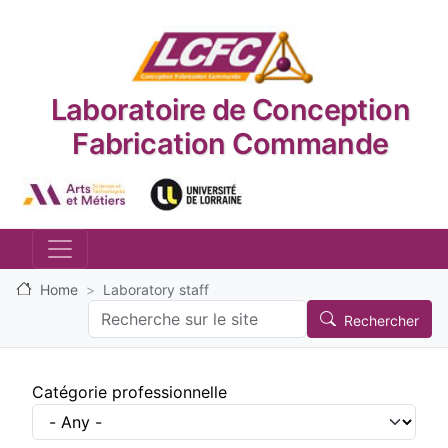
Skip to main content
Laboratoire de Conception
Fabrication Commande
Logo_image
Logo_image
Home
Laboratory staff
Search
Rechercher
Catégorie professionnelle