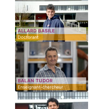
ALLARD
BASILE
Doctorant
BALAN
TUDOR
Enseignant-chercheur