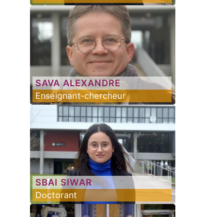
SAVA
ALEXANDRE
Enseignant-chercheur
SBAI
SIWAR
Doctorant