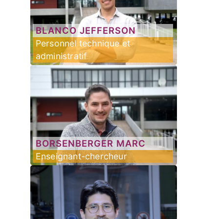
BLANCO
JEFFERSON
Personnel technique et
administratif
BORSENBERGER
MARC
Enseignant-chercheur