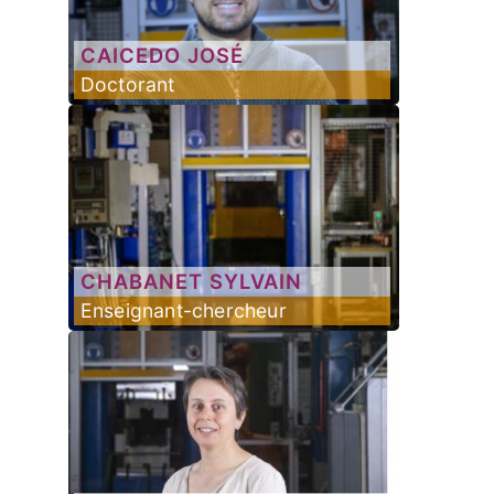
CAICEDO
JOSÉ
Doctorant
CHABANET
SYLVAIN
Enseignant-chercheur