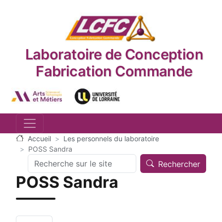
Aller au contenu principal
Laboratoire de Conception
Fabrication Commande
Logo_image
Logo_image
Accueil
Les personnels du laboratoire
POSS Sandra
Search
Rechercher
POSS Sandra