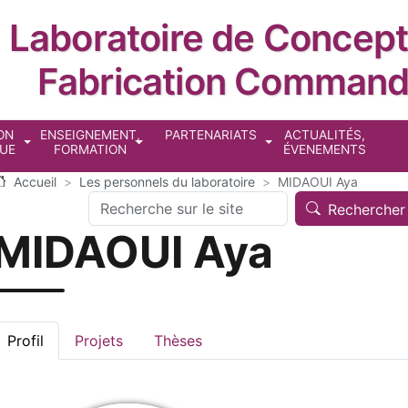
Laboratoire de Concept
Fabrication Comman
cipale
ON
ENSEIGNEMENT,
PARTENARIATS
ACTUALITÉS,
QUE
FORMATION
ÉVENEMENTS
Accueil
Les personnels du laboratoire
MIDAOUI Aya
Search
Rechercher
MIDAOUI Aya
Profil
Projets
Thèses