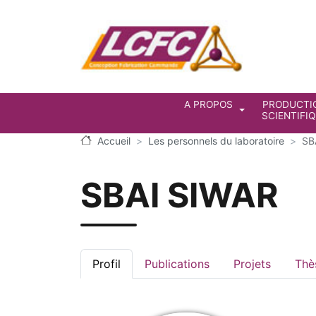
Aller au contenu principal
Navigation prin
A PROPOS
PRODUCTI
SCIENTIFI
Accueil
Les personnels du laboratoire
SB
SBAI SIWAR
Profil
Publications
Projets
Thè