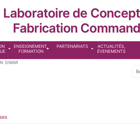
Laboratoire de Concept
Fabrication Comman
cipale
ON
ENSEIGNEMENT,
PARTENARIATS
ACTUALITÉS,
QUE
FORMATION
ÉVENEMENTS
AI SIWAR
Sea
ses