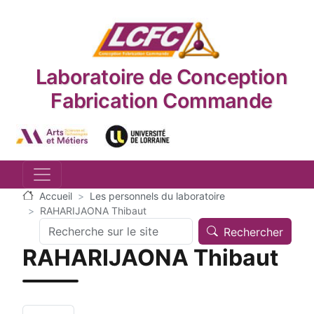
Aller au contenu principal
Laboratoire de Conception
Fabrication Commande
Logo_image
Logo_image
Accueil
Les personnels du laboratoire
RAHARIJAONA Thibaut
Search
Rechercher
RAHARIJAONA Thibaut