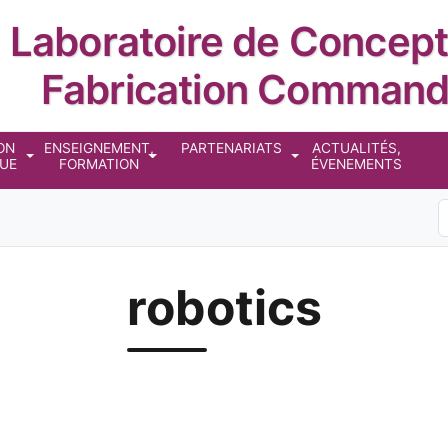
Laboratoire de Concept
Fabrication Comman
cipale
ON
ENSEIGNEMENT,
PARTENARIATS
ACTUALITÉS,
QUE
FORMATION
ÉVENEMENTS
S
robotics