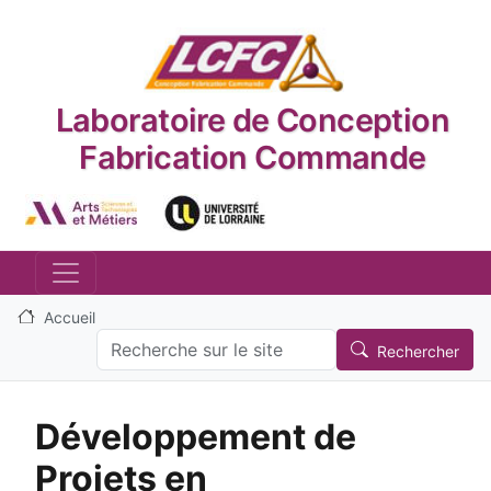
Aller au contenu principal
Laboratoire de Conception
Fabrication Commande
Logo_image
Logo_image
Accueil
Search
Rechercher
Développement de
Projets en